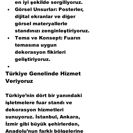
en iyi şekilde sergiliyoruz.
Görsel Unsurlar:
 Posterler, 
dijital ekranlar ve diğer 
görsel materyallerle 
standınızı zenginleştiriyoruz.
Tema ve Konsept:
 Fuarın 
temasına uygun 
dekorasyon fikirleri 
geliştiriyoruz.
Türkiye Genelinde Hizmet 
Veriyoruz
Türkiye’nin dört bir yanındaki 
işletmelere fuar standı ve 
dekorasyon hizmetleri 
sunuyoruz. İstanbul, Ankara, 
İzmir gibi büyük şehirlerden, 
Anadolu’nun farklı bölgelerine 