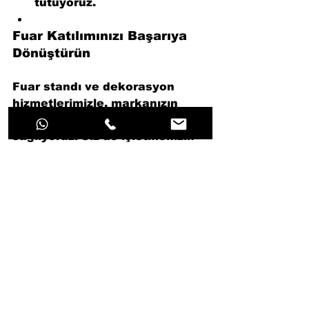
tutuyoruz.
Fuar Katılımınızı Başarıya 
Dönüştürün
Fuar standı ve dekorasyon 
hizmetlerimizle, markanızın 
fuar alanında fark yaratmasını 
sağlıyoruz. Siz de işletmenizin 
ihtiyaçlarına özel çözümler için 
bizimle iletişime geçin ve fuar 
katılımınızı unutulmaz bir 
deneyime dönüştürün.
Bize ulaşın