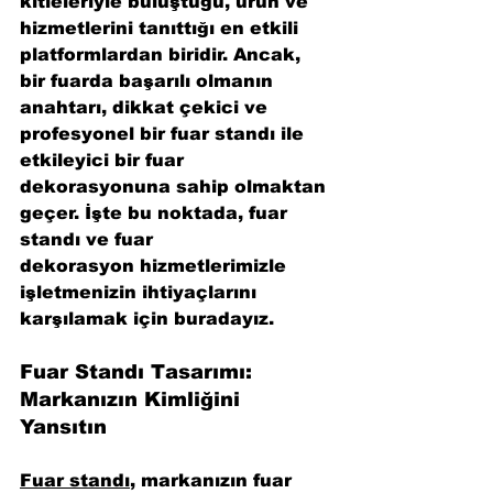
kitleleriyle buluştuğu, ürün ve 
hizmetlerini tanıttığı en etkili 
platformlardan biridir. Ancak, 
bir fuarda başarılı olmanın 
anahtarı, dikkat çekici ve 
profesyonel bir fuar standı ile 
etkileyici bir fuar 
dekorasyonuna sahip olmaktan 
geçer. İşte bu noktada, 
fuar 
standı
 ve 
fuar 
dekorasyon
 hizmetlerimizle 
işletmenizin ihtiyaçlarını 
karşılamak için buradayız.
Fuar Standı Tasarımı: 
Markanızın Kimliğini 
Yansıtın
Fuar standı
, markanızın fuar 