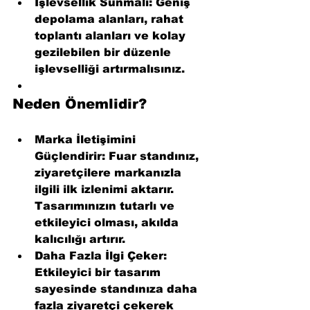
İşlevsellik Sunmalı
: Geniş 
depolama alanları, rahat 
toplantı alanları ve kolay 
gezilebilen bir düzenle 
işlevselliği artırmalısınız.
Neden Önemlidir?
Marka İletişimini 
Güçlendirir
: Fuar standınız, 
ziyaretçilere markanızla 
ilgili ilk izlenimi aktarır. 
Tasarımınızın tutarlı ve 
etkileyici olması, akılda 
kalıcılığı artırır.
Daha Fazla İlgi Çeker
: 
Etkileyici bir tasarım 
sayesinde standınıza daha 
fazla ziyaretçi çekerek 