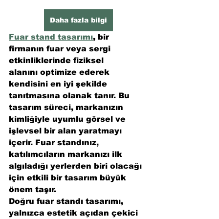
Daha fazla bilgi
Fuar stand tasarımı
, bir 
firmanın fuar veya sergi 
etkinliklerinde fiziksel 
alanını optimize ederek 
kendisini en iyi şekilde 
tanıtmasına olanak tanır. Bu 
tasarım süreci, markanızın 
kimliğiyle uyumlu görsel ve 
işlevsel bir alan yaratmayı 
içerir. Fuar standınız, 
katılımcıların markanızı ilk 
algıladığı yerlerden biri olacağı 
için etkili bir tasarım büyük 
önem taşır.
Doğru fuar standı tasarımı, 
yalnızca estetik açıdan çekici 