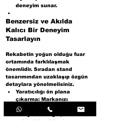
deneyim sunar.
Benzersiz ve Akılda 
Kalıcı Bir Deneyim 
Tasarlayın
Rekabetin yoğun olduğu fuar 
ortamında farklılaşmak 
önemlidir. Sıradan stand 
tasarımından uzaklaşıp özgün 
detaylara yönelmelisiniz.
Yaratıcılığı ön plana 
çıkarma
: Markanızı 
hatırlatacak özgün unsurlar 
ekleyin. Örneğin, dikkat 
çeken bir ışıklandırma veya 
kreatif bir teşhir ünitesi 
kullanabilirsiniz.