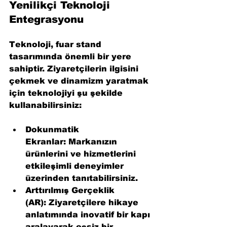
Yenilikçi Teknoloji 
Entegrasyonu
Teknoloji, fuar stand 
tasarımında önemli bir yere 
sahiptir. Ziyaretçilerin ilgisini 
çekmek ve dinamizm yaratmak 
için teknolojiyi şu şekilde 
kullanabilirsiniz:
Dokunmatik 
Ekranlar:
 Markanızın 
ürünlerini ve hizmetlerini 
etkileşimli deneyimler 
üzerinden tanıtabilirsiniz.
Arttırılmış Gerçeklik 
(AR):
 Ziyaretçilere hikaye 
anlatımında inovatif bir kapı 
aralayarak eşsiz bir 