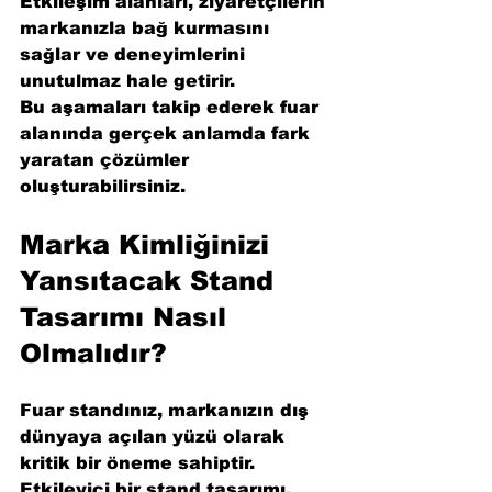
Etkileşim alanları, ziyaretçilerin 
markanızla bağ kurmasını 
sağlar ve deneyimlerini 
unutulmaz hale getirir.
Bu aşamaları takip ederek fuar 
alanında gerçek anlamda fark 
yaratan çözümler 
oluşturabilirsiniz.
Marka Kimliğinizi 
Yansıtacak Stand 
Tasarımı Nasıl 
Olmalıdır?
Fuar standınız, markanızın dış 
dünyaya açılan yüzü olarak 
kritik bir öneme sahiptir. 
Etkileyici bir stand tasarımı, 