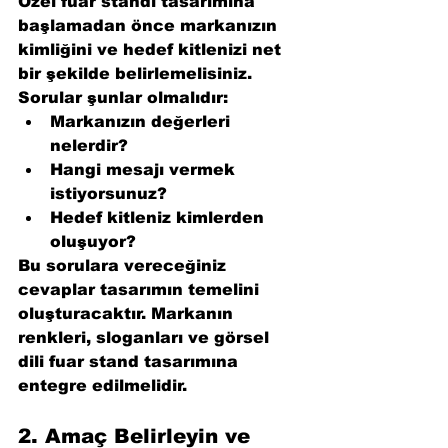
Özel fuar standı tasarımına 
başlamadan önce markanızın 
kimliğini ve hedef kitlenizi net 
bir şekilde belirlemelisiniz. 
Sorular şunlar olmalıdır:
Markanızın değerleri 
nelerdir?
Hangi mesajı vermek 
istiyorsunuz?
Hedef kitleniz kimlerden 
oluşuyor?
Bu sorulara vereceğiniz 
cevaplar tasarımın temelini 
oluşturacaktır. Markanın 
renkleri, sloganları ve görsel 
dili fuar stand tasarımına 
entegre edilmelidir.
2. 
Amaç Belirleyin ve 